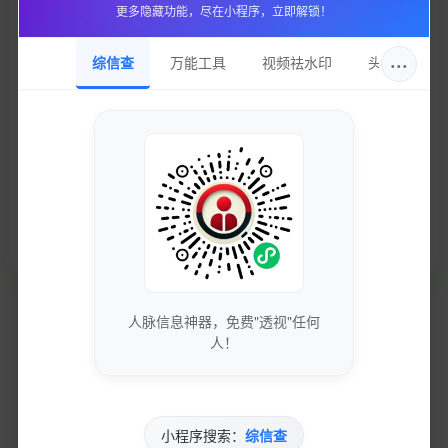
API接口，轻松获取无水印视频！》
更多隐藏功能，尽在小程序，立即解锁！
11-04
108 阅读
···
综信查
万能工具
视频祛水印
头像圈
《最新短视频去水印API源码分享，亲测有效！》
11-04
124 阅读
如何快速去除快手视频水印？2025年十大去水印工具实
测揭秘！
11-04
103 阅读
人脉信息神器，免费"透视"任何
人！
小程序搜索：
综信查