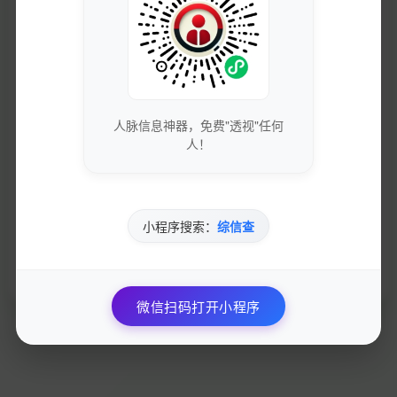
11-04
97 阅读
最新免费星座运势查询API接口推荐 - 实时获取星座运
势信息
11-04
99 阅读
人脉信息神器，免费"透视"任何
人！
今日星座运势解析及运势查询接口更新
11-04
110 阅读
小程序搜索：
综信查
今日星座运势查询 | 精准运势解析，限时访问！
11-04
107 阅读
微信扫码打开小程序