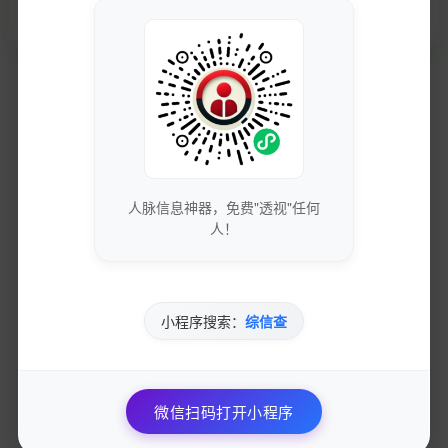
10-02
91 阅读
人脉信息神器，免费"透视"任何
人！
小程序搜索：
综信查
微信扫码打开小程序