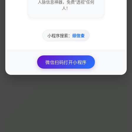
人脉信息神器，免费"透视"任何
人！
小程序搜索：
综信查
微信扫码打开小程序