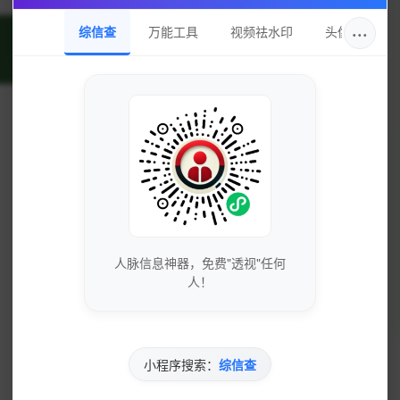
···
综信查
万能工具
视频祛水印
头像圈
#000293
辅导工具
www.doc88.com
人脉信息神器，免费"透视"任何
2025年08月23日
人！
alibaba cloud computing (beijing) co., ltd.
小程序搜索：
综信查
ns1.dnsv3.com