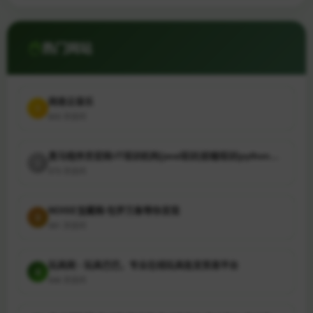
信息化服务中心
信息化服务中心的便捷性、经济性与实用性 ...
热门网站
便民查询网 - 免费查询工具大全 - 原51240便民查询网
便民查询网 - 免费查询工具大全 ...
网易云音乐
1
603 次访问
58好项目网 -网上创业赚钱首码项目发布推广网
如何利用58好项目网实现网上创业目标 在当今这个信息化...
黑马程序员官网-IT培训机构|java培训|前端培训|python培训|大数据培训|鸿蒙开发培训
2
573 次访问
NOISE宝藏阁-包罗万象等你发现
3
491 次访问
玩具网 - 玩具巴巴，专业在线玩具批发贸易平台
4
406 次访问