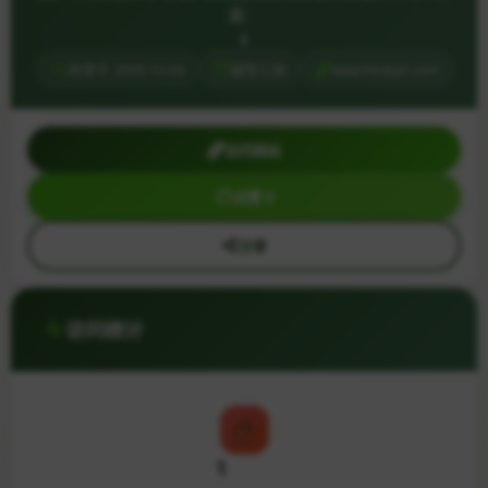
面：
1
收录于 2025-10-24
辅导工具
www.kkdzpt.com
访问网站
点赞 0
分享
访问统计
1