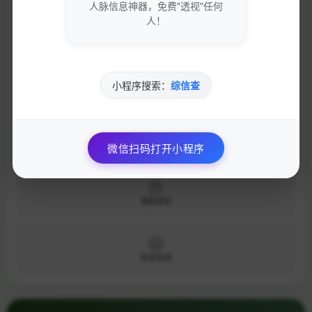
人脉信息神器，免费"透视"任何
人！
备案查询
小程序搜索：
综信查
SEO查询
权重查询
微信扫码打开小程序
速度测试
安全检测