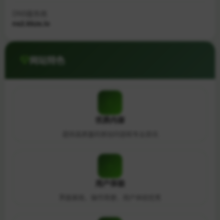
DNS服务商
ns2.kkzs.io
网站特色
优质内容
提供高质量的原创内容和专业资讯
用户体验
界面美观，操作简便，用户体验优秀