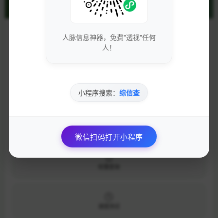
站长工具
人脉信息神器，免费"透视"任何
人！
Whois查询
备案查询
小程序搜索：
综信查
SEO查询
微信扫码打开小程序
权重查询
速度测试