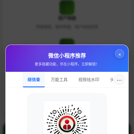
用户体验
界面美观，操作简便，用户体验优秀
×
微信小程序推荐
专业服务
更多隐藏功能，尽在小程序，立即解锁！
专业的技术团队和完善的服务体系
···
综信查
万能工具
视频祛水印
头像圈
持续更新
定期更新内容，保持网站活跃度