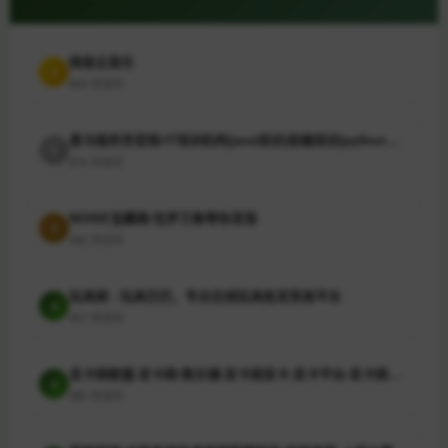
全国宾馆入住查询系统app手机下载最新版-全国宾馆入住查询系统官方安卓版下载v1.0.6 - 非凡软件站
作为一个经常出差旅行的商务人士，我经常需要在不同城市找到合适...
网易云音乐
1
603 次访问
甩手网（电商综合平台） - 快乐开网店 轻松经营
甩手网是一家电商综合平台，为开网店者提供了轻松经营的机会。在...
黑马程序员官网-IT培训机构|java培训|前端培训|python培训|大数据培训|鸿蒙开发培训
2
574 次访问
NOISE宝藏阁-包罗万象等你发现
3
492 次访问
玩具网 - 玩具巴巴，专业在线玩具批发贸易平台
4
407 次访问
发卡网联盟-发卡网-售乐铺-发卡网发卡-发卡平台-发卡网站-发卡网平台-发卡网寄售-自动发卡网-发卡网导航-发卡网货源-企业发卡网-发卡网商城-瓶盖发卡网-发卡网代理-发卡网官网-全网最大的发卡网联盟
5
390 次访问