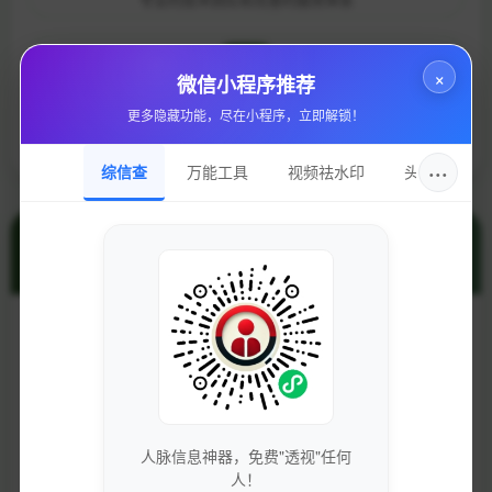
×
微信小程序推荐
持续更新
更多隐藏功能，尽在小程序，立即解锁！
定期更新内容，保持网站活跃度
···
综信查
万能工具
视频祛水印
头像圈
站长工具
Whois查询
备案查询
人脉信息神器，免费"透视"任何
人！