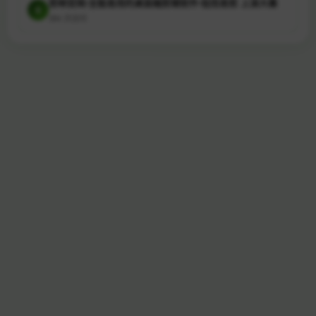
剪映官网-全能易用的桌面端剪辑软件-轻而易剪 上演大幕
6
384 次访问