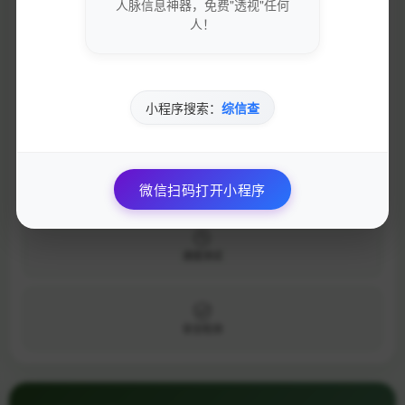
人脉信息神器，免费"透视"任何
人！
备案查询
小程序搜索：
综信查
SEO查询
权重查询
微信扫码打开小程序
速度测试
安全检测