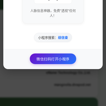
人脉信息神器，免费"透视"任何
人！
#000428
辅导工具
小程序搜索：
综信查
www.cncn.com
微信扫码打开小程序
2025年10月21日
eName Technology Co.,Ltd.
mangnolia.dnspod.net